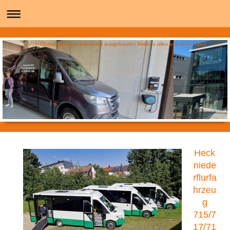
Vom Chassis bis zum individuell ausgebauten Midibus alles aus einer Hand
Heck
niede
rflurfa
hrzeu
g
715/7
17/71