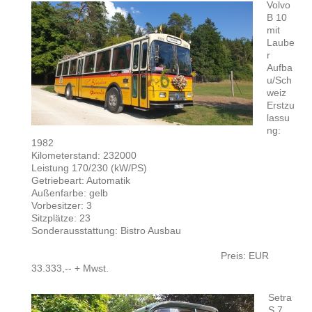
Volvo
B 10
mit
Laube
r
Aufba
u/Sch
weiz
Erstzu
lassu
ng:
1982
Kilometerstand: 232000
Leistung 170/230 (kW/PS)
Getriebeart: Automatik
Außenfarbe: gelb
Vorbesitzer: 3
Sitzplätze: 23
Sonderausstattung: Bistro Ausbau
Preis: EUR
33.333,-- + Mwst.
Setra
S 7