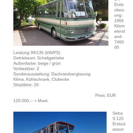
Erstz
ulass
ung:
1966
Kilom
eterst
and:
7460
00
Leistung 99/135 (kW/PS)
Getriebeart: Schaltgetriebe
Außenfarbe: beige / grün
Vorbesitzer: 2
Sonderausstattung: Dachrandverglasung
Klima, Kühlschrank, Clubecke
Sitzplätze: 26
Preis: EUR
120.000,-- + Mwst.
Setra
S 120
Erstzul
assun