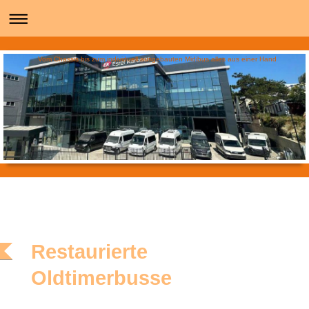
Vom Chassis bis zum individuell ausgebauten Midibus alles aus einer Hand
Setra S 6 Oldtimerbus Karl Kässbohrer Restaurierte
Reisebusse aus Ulm
Restaurierte
Oldtimerbusse