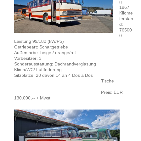
g:
1967
Kilome
terstan
d:
76500
0
Leistung 99/180 (kW/PS)
Getriebeart: Schaltgetriebe
Außenfarbe: beige / orange/rot
Vorbesitzer: 3
Sonderausstattung: Dachrandverglasung
Klima/WC/ Luftfederung
Sitzplätze: 28 davon 14 an 4 Dos a Dos
Tische
Preis: EUR
130.000,-- + Mwst.