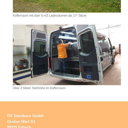
Kofferraum mit über 5 m3 Ladevolumen als 17- Sitzer
Über 2 Meter Stehhöhe im Kofferraum
OV Steinborn GmbH
Großes Wert 5/1
89155 Erbach