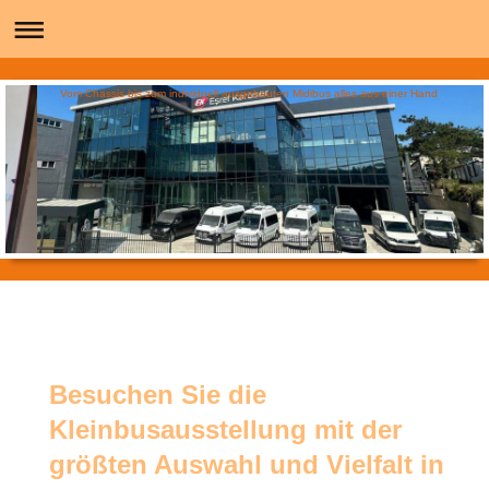
Vom Chassis bis zum individuell ausgebauten Midibus alles aus einer Hand
Omnibushandel im Kleinbus Centrum Ulm. Ausstellungshalle mit Kleinbusse, Bürgerbusse, Stadtbusse,
Linienbusse, Überlandbusse in der Midi Klasse
Besuchen Sie die
Kleinbusausstellung mit der
größten Auswahl und Vielfalt in