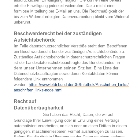
ausdrücklichen Einwilligung möglich. Sie können eine bereits
erteilte Einwilligung jederzeit widerrufen. Dazu reicht eine
formlose Mitteilung per E-Mail an uns. Die Rechtmäßigkeit der
bis zum Widerruf erfolgten Datenverarbeitung bleibt vom Widerruf
unberührt.
Beschwerderecht bei der zuständigen
Aufsichtsbehörde
Im Falle datenschutzrechtlicher Verstöße steht dem Betroffenen
ein Beschwerderecht bei der zuständigen Aufsichtsbehörde zu.
Zuständige Aufsichtsbehörde in datenschutzrechtlichen Fragen
ist der Landesdatenschutzbeauftragte des Bundeslandes, in
dem unser Unternehmen seinen Sitz
hat. Eine Liste der
Datenschutzbeauftragten sowie deren Kontaktdaten können
folgendem Link entnommen
werden:
https://www.bfdi.bund.de/DE/Infothek/Anschriften_Links/
anschriften_links-node.html
.
Recht auf
Datenübertragbarkeit
Sie haben das Recht, Daten, die wir auf
Grundlage Ihrer Einwilligung oder in Erfüllung eines Vertrags
automatisiert verarbeiten, an sich oder an einen Dritten in einem
gängigen, maschinenlesbaren Format aushändigen zu lassen.
Sofern Sie die direkte Übertragung der Daten an einen anderen