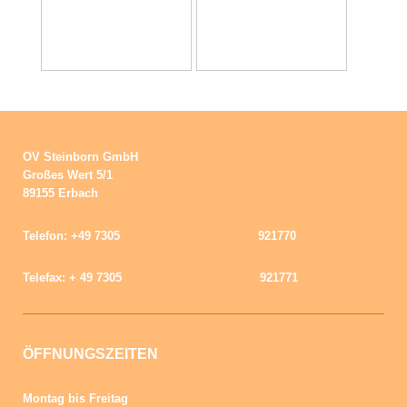
OV Steinborn GmbH
Großes Wert 5/1
89155 Erbach
Telefon: +49 7305 921770
Telefax: + 49 7305 921771
ÖFFNUNGSZEITEN
Montag bis Freitag