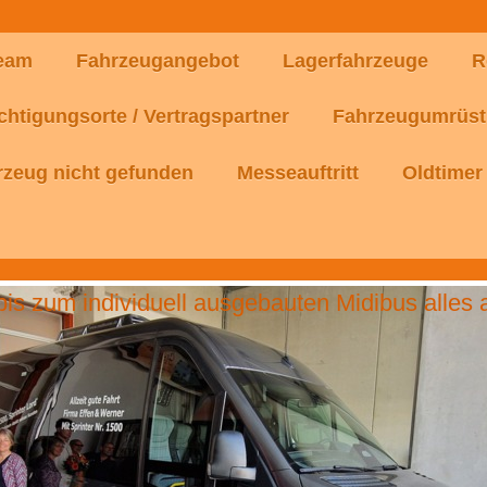
Team
Fahrzeugangebot
Lagerfahrzeuge
R
chtigungsorte / Vertragspartner
Fahrzeugumrüst
zeug nicht gefunden
Messeauftritt
Oldtimer
is zum individuell ausgebauten Midibus alles 