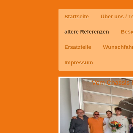
Startseite
Über uns / 
ältere Referenzen
Besi
Ersatzteile
Wunschfahr
Impressum
Vom Chassis b